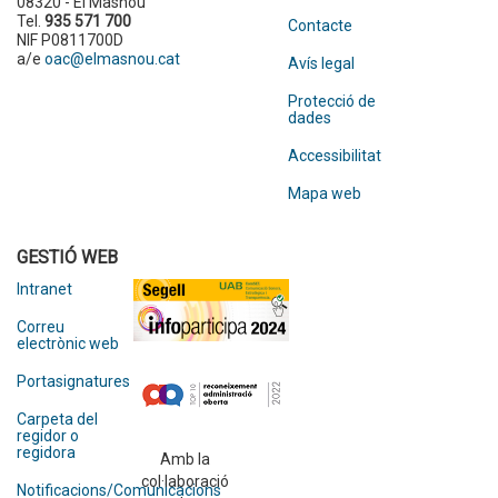
08320 - El Masnou
Tel.
935 571 700
Contacte
NIF P0811700D
a/e
oac@elmasnou.cat
Avís legal
Protecció de
dades
Accessibilitat
Mapa web
GESTIÓ WEB
Intranet
Correu
electrònic web
Portasignatures
Carpeta del
regidor o
regidora
Amb la
col·laboració
Notificacions/Comunicacions