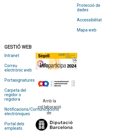
Protecció de
dades
Accessibilitat
Mapa web
GESTIÓ WEB
Intranet
Correu
electrònic web
Portasignatures
Carpeta del
regidor o
regidora
Amb la
col·laboració
Notificacions/Comunicacions
de:
electròniques
Portal dels
empleats