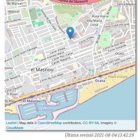
Leaflet
| Map data ©
OpenStreetMap
contributors,
CC-BY-SA
, Imagery ©
CloudMade
Última revisió
2021-08-04 13:42:29