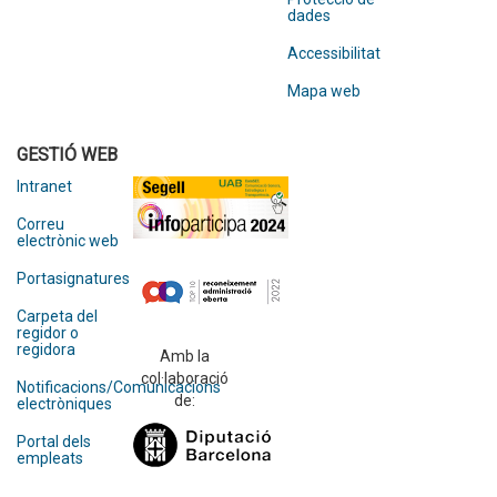
dades
Accessibilitat
Mapa web
GESTIÓ WEB
Intranet
Correu
electrònic web
Portasignatures
Carpeta del
regidor o
regidora
Amb la
col·laboració
Notificacions/Comunicacions
de:
electròniques
Portal dels
empleats