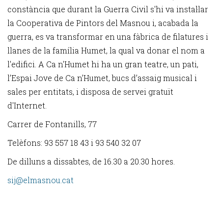
constància que durant la Guerra Civil s'hi va instal·lar
la Cooperativa de Pintors del Masnou i, acabada la
guerra, es va transformar en una fàbrica de filatures i
llanes de la família Humet, la qual va donar el nom a
l'edifici. A Ca n'Humet hi ha un gran teatre, un pati,
l’Espai Jove de Ca n’Humet, bucs d’assaig musical i
sales per entitats, i disposa de servei gratuït
d'Internet.
Carrer de Fontanills, 77
Telèfons: 93 557 18 43 i 93 540 32 07
De dilluns a dissabtes, de 16.30 a 20.30 hores.
sij@elmasnou.cat