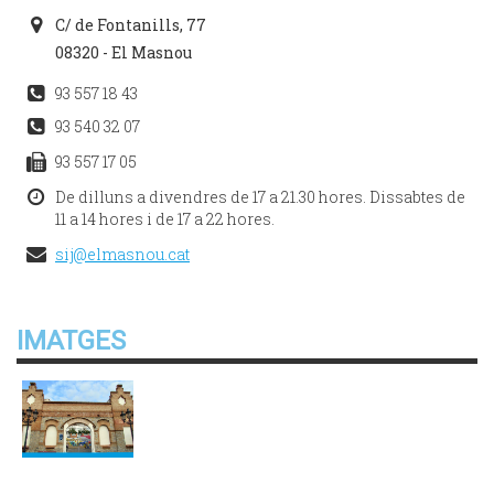
C/ de Fontanills, 77
08320 - El Masnou
93 557 18 43
93 540 32 07
93 557 17 05
De dilluns a divendres de 17 a 21.30 hores. Dissabtes de
11 a 14 hores i de 17 a 22 hores.
sij@elmasnou.cat
IMATGES