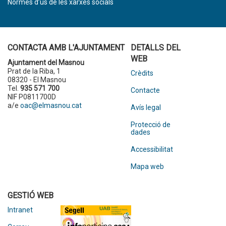
Normes d’ús de les xarxes socials
CONTACTA AMB L'AJUNTAMENT
DETALLS DEL
WEB
Ajuntament del Masnou
Prat de la Riba, 1
Crèdits
08320 - El Masnou
Tel.
935 571 700
Contacte
NIF P0811700D
a/e
oac@elmasnou.cat
Avís legal
Protecció de
dades
Accessibilitat
Mapa web
GESTIÓ WEB
Intranet