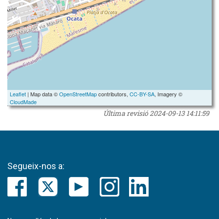
Leaflet
| Map data ©
OpenStreetMap
contributors,
CC-BY-SA
, Imagery ©
CloudMade
Última revisió
2024-09-13 14:11:59
Segueix-nos a: