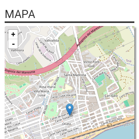
MAPA
+
-