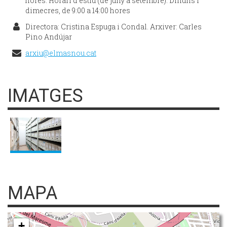
hores. Horari d'estiu (de juny a setembre): Dilluns i
dimecres, de 9:00 a 14:00 hores
Directora: Cristina Espuga i Condal. Arxiver: Carles
Pino Andújar
arxiu@elmasnou.cat
IMATGES
MAPA
+