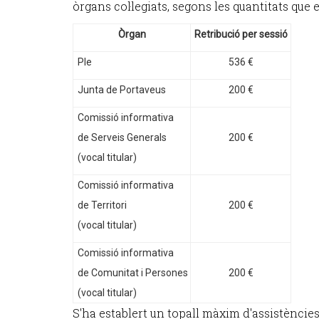
òrgans col·legiats, segons les quantitats que 
Òrgan
Retribució per sessió
Ple
536 €
Junta de Portaveus
200 €
Comissió informativa
de Serveis Generals
200 €
(vocal titular)
Comissió informativa
de Territori
200 €
(vocal titular)
Comissió informativa
de Comunitat i Persones
200 €
(vocal titular)
S'ha establert un topall màxim d'assistències