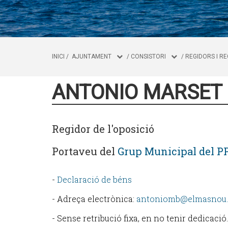
INICI
/
AJUNTAMENT
/
CONSISTORI
/
REGIDORS I R
ANTONIO MARSET
Regidor de l'oposició
Portaveu del
Grup Municipal del P
-
Declaració de béns
- Adreça electrònica:
antoniomb@elmasnou.
- Sense retribució fixa, en no tenir dedicació