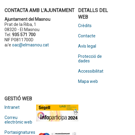
CONTACTA AMB L'AJUNTAMENT
DETALLS DEL
WEB
Ajuntament del Masnou
Prat de la Riba, 1
Crèdits
08320 - El Masnou
Tel.
935 571 700
Contacte
NIF P0811700D
a/e
oac@elmasnou.cat
Avís legal
Protecció de
dades
Accessibilitat
Mapa web
GESTIÓ WEB
Intranet
Correu
electrònic web
Portasignatures