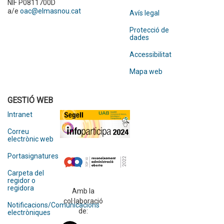
NIF P0811700D
a/e
oac@elmasnou.cat
Avís legal
Protecció de
dades
Accessibilitat
Mapa web
GESTIÓ WEB
Intranet
Correu
electrònic web
Portasignatures
Carpeta del
regidor o
regidora
Amb la
col·laboració
Notificacions/Comunicacions
de:
electròniques