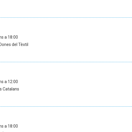
ns a 18:00
Dones del Tèxtil
ns a 12:00
os Catalans
ns a 18:00