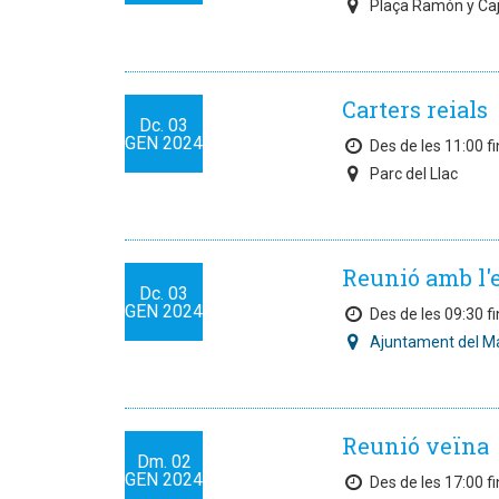
Plaça Ramón y Caj
Carters reials
Dc.
03
GEN
2024
Des de les 11:00 fi
Parc del Llac
Reunió amb l'
Dc.
03
GEN
2024
Des de les 09:30 fi
Ajuntament del M
Reunió veïna
Dm.
02
GEN
2024
Des de les 17:00 fi