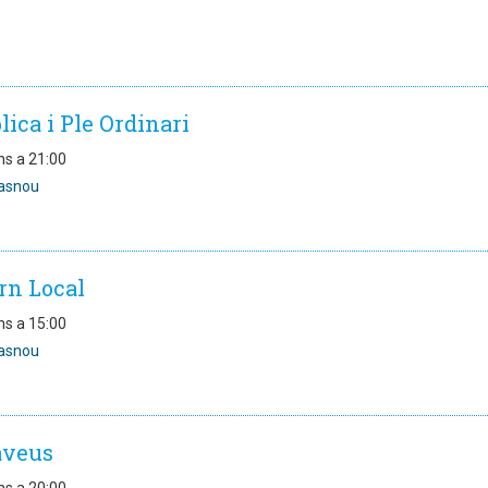
ica i Ple Ordinari
ns a 21:00
asnou
rn Local
ns a 15:00
asnou
aveus