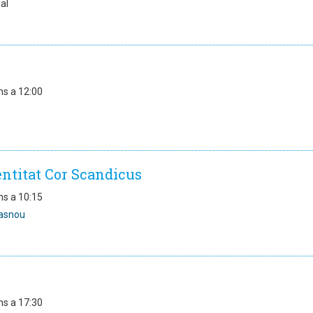
al
ns a 12:00
entitat Cor Scandicus
ns a 10:15
asnou
ns a 17:30