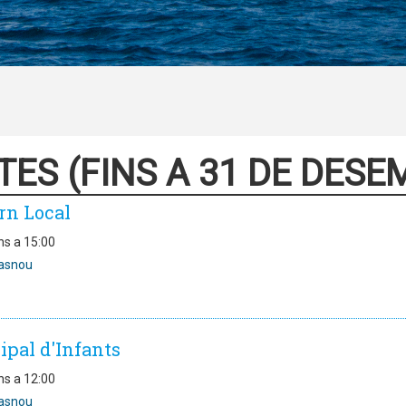
TES (FINS A 31 DE DESE
rn Local
ns a 15:00
asnou
ipal d'Infants
ns a 12:00
asnou