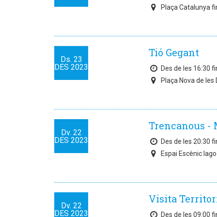
Plaça Catalunya fi
Tió Gegant
Ds.
23
DES
2023
Des de les 16:30 fi
Plaça Nova de les 
Trencanous - 
Dv.
22
DES
2023
Des de les 20:30 fi
Espai Escènic Iago
Visita Territor
Dv.
22
DES
2023
Des de les 09:00 fi