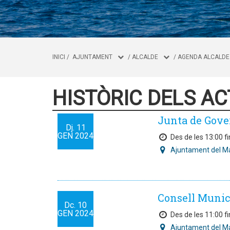
INICI
/
AJUNTAMENT
/
ALCALDE
/
AGENDA ALCALDE
HISTÒRIC DELS AC
Junta de Gove
Dj.
11
GEN
2024
Des de les 13:00 fi
Ajuntament del M
Consell Munic
Dc.
10
GEN
2024
Des de les 11:00 fi
Ajuntament del M