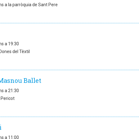
ns a la parròquia de Sant Pere
ns a 19:30
Dones del Tèxtil
Masnou Ballet
ns a 21:30
 Pericot
i
ns a 11:00