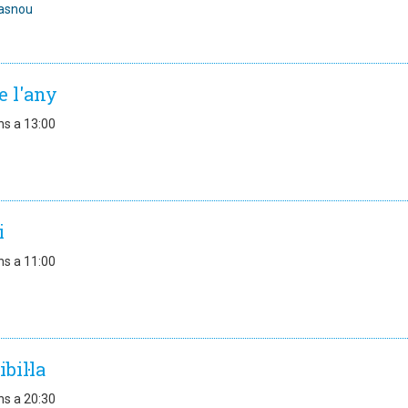
asnou
e l'any
ns a 13:00
i
ns a 11:00
bil·la
ns a 20:30