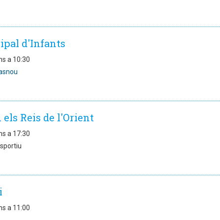
ipal d'Infants
ns a 10:30
asnou
 els Reis de l'Orient
ns a 17:30
sportiu
i
ns a 11:00