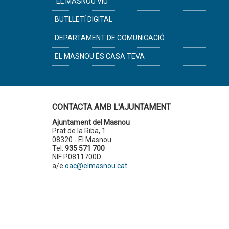
'EL MASNOU VIU'
BUTLLETÍ DIGITAL
DEPARTAMENT DE COMUNICACIÓ
EL MASNOU ÉS CASA TEVA
CONTACTA AMB L'AJUNTAMENT
Ajuntament del Masnou
Prat de la Riba, 1
08320 - El Masnou
Tel.
935 571 700
NIF P0811700D
a/e
oac@elmasnou.cat