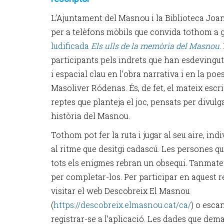
L’Ajuntament del Masnou i la Biblioteca Joa
per a telèfons mòbils que convida tothom a 
ludificada
Els ulls de la memòria del Masnou
.
participants pels indrets que han esdevingut
i espacial clau en l’obra narrativa i en la po
Masoliver Ródenas. És, de fet, el mateix escri
reptes que planteja el joc, pensats per divulga
història del Masnou.
Tothom pot fer la ruta i jugar al seu aire, ind
al ritme que desitgi cadascú. Les persones qu
tots els enigmes rebran un obsequi. Tanmatei
per completar-los. Per participar en aquest 
visitar el web Descobreix El Masnou
(
https://descobreix.elmasnou.cat/ca/
) o esca
registrar-se a l’aplicació. Les dades que de