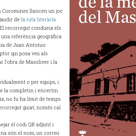
n Coromines llancen un joc
gaudir de
la ruta literària
 El recorregut condueix els
 una referència geogràfica
esia de Juan Antonio
ptor qui posa veu als
r l’obra de Masoliver i la
ividualment o per equips, i
e la completin i encertin
x, no hi ha límit de temps
recorregut guiat, només cal
nejar el codi QR adjunt i
mana són el nom, un correu