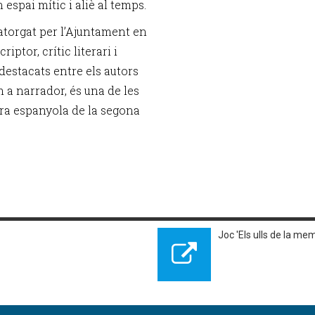
espai mític i aliè al temps.
l atorgat per l’Ajuntament en
ptor, crític literari i
destacats entre els autors
 a narrador, és una de les
tura espanyola de la segona
Joc 'Els ulls de la me