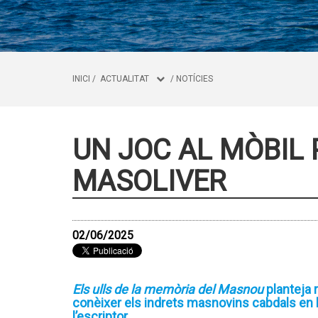
INICI
/
ACTUALITAT
/
NOTÍCIES
UN JOC AL MÒBIL
MASOLIVER
02/06/2025
Els ulls de la memòria del Masnou
planteja r
conèixer els indrets masnovins cabdals en la
l’escriptor