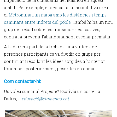
implicació de la ciutadania del Masnou en aquest
àmbit. Per exemple, el dedicat a la mobilitat va crear
el
Metrominut, un mapa amb les distàncies i temps
caminant entre indrets del poble
. També hi ha un nou
grup de treball sobre les transicions educatives,
centrat a prevenir l’abandonament escolar prematur.
A la darrera part de la trobada, una vintena de
persones participants es va dividir en grups per
continuar treballant les idees sorgides a l’anterior
fòrum per, posteriorment, posar-les en comú.
Com contactar-hi:
Us voleu sumar al Projecte? Escriviu un correu a
l’adreça:
educació@elmasnou.cat
.