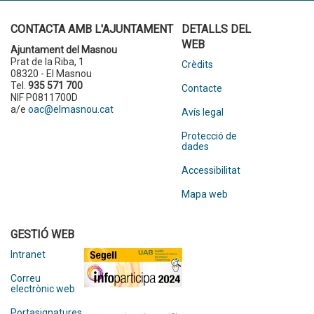
CONTACTA AMB L'AJUNTAMENT
DETALLS DEL
WEB
Ajuntament del Masnou
Prat de la Riba, 1
Crèdits
08320 - El Masnou
Tel.
935 571 700
Contacte
NIF P0811700D
a/e
oac@elmasnou.cat
Avís legal
Protecció de
dades
Accessibilitat
Mapa web
GESTIÓ WEB
Intranet
Correu
electrònic web
Portasignatures