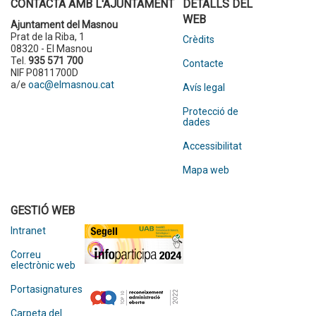
CONTACTA AMB L'AJUNTAMENT
DETALLS DEL
WEB
Ajuntament del Masnou
Prat de la Riba, 1
Crèdits
08320 - El Masnou
Tel.
935 571 700
Contacte
NIF P0811700D
a/e
oac@elmasnou.cat
Avís legal
Protecció de
dades
Accessibilitat
Mapa web
GESTIÓ WEB
Intranet
Correu
electrònic web
Portasignatures
Carpeta del