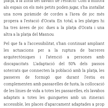
platja, a la zona del davant de l’estació. Com a millora
als espais on els més petits poden jugar, s’ha instal·lat
una nova piràmide de cordes a l’àrea de joc més
propera a l’estació d’Ocata. En total, a les platges hi
ha tres àrees de joc: dues a la platja d'Ocata i una
altra a la platja del Masnou.
Pel que fa a l’accessibilitat, s’han continuat ampliant
les actuacions per a la ruptura de barreres
arquitectòniques i l’atenció a persones amb
discapacitats. L’adaptació del 50% dels passos
soterrats que connecten la població amb la platja, les
passeres de formigó que durant l’estiu es
complementen amb passarel·les de fusta, la col·locació
de les línies de vida a totes les passarel·les, els lavabos
adaptats a totes les guinguetes amb un itinerari
accessible, les places d’aparcament adaptades a prop