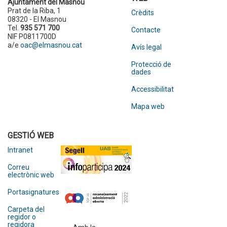
Ajuntament del Masnou
Prat de la Riba, 1
Crèdits
08320 - El Masnou
Tel.
935 571 700
Contacte
NIF P0811700D
a/e
oac@elmasnou.cat
Avís legal
Protecció de
dades
Accessibilitat
Mapa web
GESTIÓ WEB
Intranet
Correu
electrònic web
Portasignatures
Carpeta del
regidor o
regidora