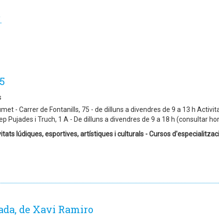
.
5
s
et - Carrer de Fontanills, 75 - de dilluns a divendres de 9 a 13 h Activita
p Pujades i Truch, 1 A - De dilluns a divendres de 9 a 18 h (consultar ho
itats lúdiques, esportives, artístiques i culturals - Cursos d'especialitzaci
rada, de Xavi Ramiro