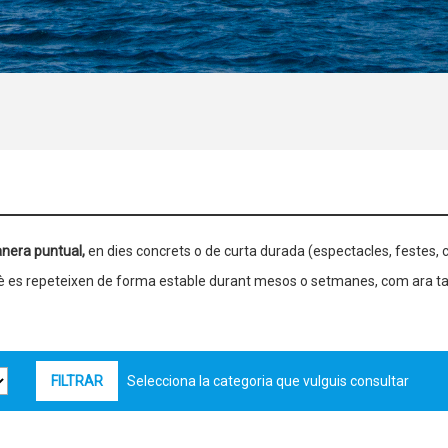
nera puntual,
en dies concrets o de curta durada (espectacles, festes, c
què es repeteixen de forma estable durant mesos o setmanes, com ara ta
Selecciona la categoria que vulguis consultar