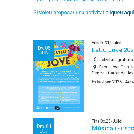
Si voleu proposar una activitat
cliqueu aquí
Fins Dj.31/Juliol
Dv.
06
Estiu Jove 202
JUN
activitats gratuïte
Espai Jove Ca n'Hum
Centre - Carrer de Jose
Estiu Jove 2025 - Activ
Fins Dc.23/Juliol
Dm.
01
Música il·lust
JUL