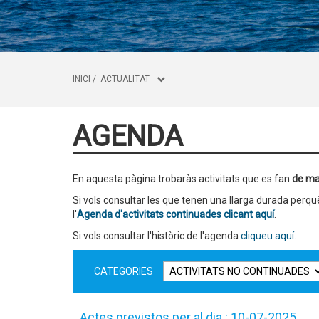
INICI
/
ACTUALITAT
AGENDA
En aquesta pàgina trobaràs activitats que es fan
de ma
Si vols consultar les que tenen una llarga durada per
l'
Agenda d'activitats continuades clicant aquí
.
Si vols consultar l'històric de l'agenda
cliqueu aquí.
CATEGORIES
Actes previstos per al dia : 10-07-2025