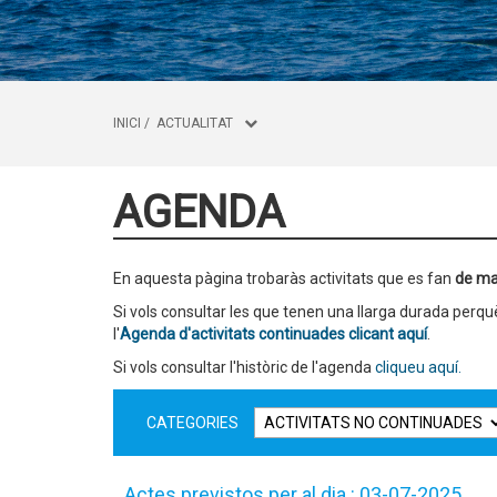
INICI
/
ACTUALITAT
AGENDA
En aquesta pàgina trobaràs activitats que es fan
de ma
Si vols consultar les que tenen una llarga durada per
l'
Agenda d'activitats continuades clicant aquí
.
Si vols consultar l'històric de l'agenda
cliqueu aquí.
CATEGORIES
Actes previstos per al dia : 03-07-2025