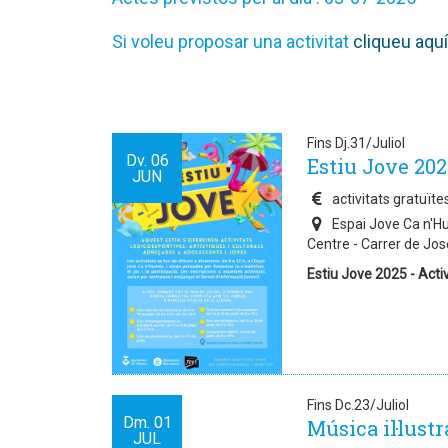
Si voleu proposar una activitat
cliqueu aquí
Fins Dj.31/Juliol
Dv.
06
Estiu Jove 202
JUN
activitats gratuïte
Espai Jove Ca n'Hum
Centre - Carrer de Jose
Estiu Jove 2025 - Activ
Fins Dc.23/Juliol
Dm.
01
Música il·lust
JUL