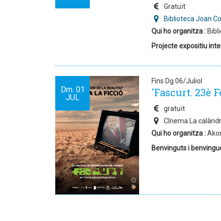
Gratuït
Biblioteca Joan C
Qui ho organitza :
Bibl
Projecte expositiu inte
Fins Dg.06/Juliol
Dm.
01
'Fascurt. 23è 
JUL
gratuït
CInema La calàndri
Qui ho organitza :
Ako
Benvinguts i benvingud