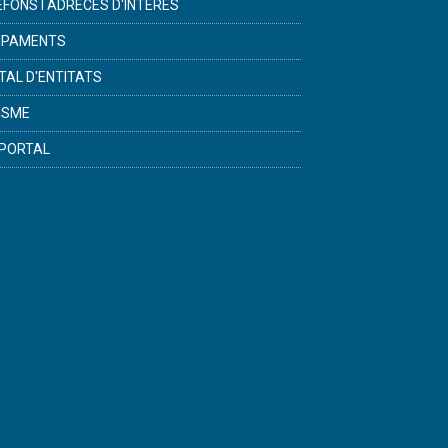
ÈFONS I ADRECES D'INTERÈS
IPAMENTS
TAL D'ENTITATS
ISME
PORTAL