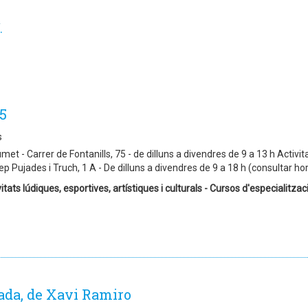
.
5
s
et - Carrer de Fontanills, 75 - de dilluns a divendres de 9 a 13 h Activita
p Pujades i Truch, 1 A - De dilluns a divendres de 9 a 18 h (consultar ho
itats lúdiques, esportives, artístiques i culturals - Cursos d'especialitzaci
rada, de Xavi Ramiro