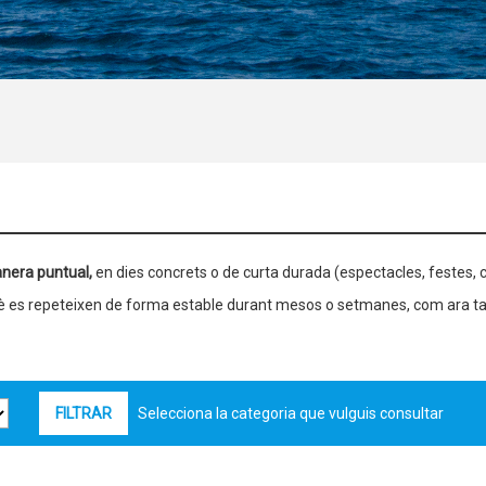
nera puntual,
en dies concrets o de curta durada (espectacles, festes, c
què es repeteixen de forma estable durant mesos o setmanes, com ara ta
Selecciona la categoria que vulguis consultar