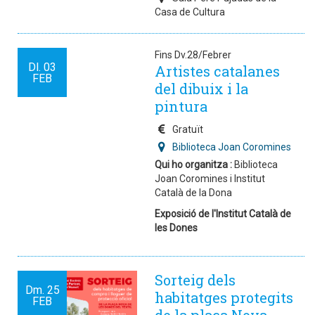
Casa de Cultura
Fins Dv.28/Febrer
Dl.
03
Artistes catalanes
FEB
del dibuix i la
pintura
Gratuït
Biblioteca Joan Coromines
Qui ho organitza :
Biblioteca
Joan Coromines i Institut
Català de la Dona
Exposició de l'Institut Català de
les Dones
Sorteig dels
Dm.
25
habitatges protegits
FEB