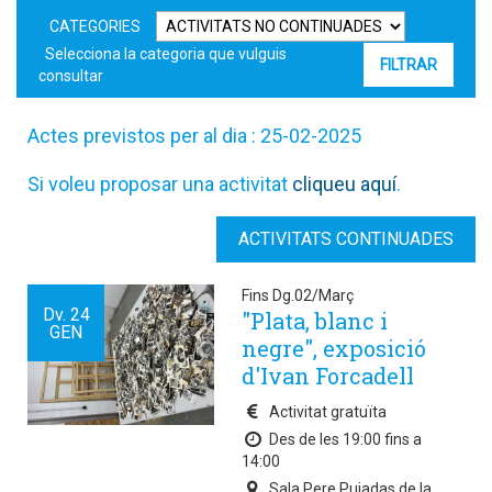
CATEGORIES
Selecciona la categoria que vulguis
consultar
Actes previstos per al dia : 25-02-2025
Si voleu proposar una activitat
cliqueu aquí
.
ACTIVITATS CONTINUADES
Fins Dg.02/Març
Dv.
24
"Plata, blanc i
GEN
negre", exposició
d'Ivan Forcadell
Activitat gratuïta
Des de les 19:00 fins a
14:00
Sala Pere Pujadas de la