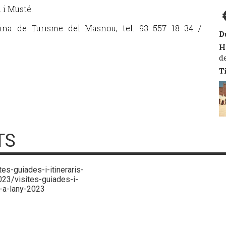
 i Musté.
ina de Turisme del Masnou, tel. 93 557 18 34 /
D
H
d
T
TS
tes-guiades-i-itineraris-
023/visites-guiades-i-
r-a-lany-2023