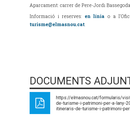
Aparcament: carrer de Pere-Jordi Bassegoda
Informació i reserves:
en línia
o a l'Ofic
turisme@elmasnou.cat
.
DOCUMENTS ADJUN
https://elmasnou.cat/formularis/visi
de-turisme-i-patrimoni-per-a-lany-2
itineraris-de-turisme-i-patrimoni-pe