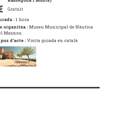
Bassegoda i Musté)
Gratuït
urada :
1 hora
o organitza :
Museu Municipal de Nàutica
el Masnou
ipus d'acte :
Visita guiada en català