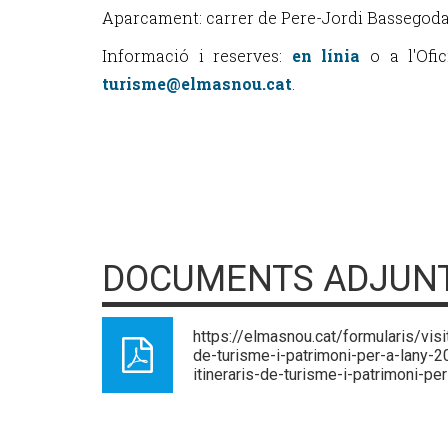
Aparcament: carrer de Pere-Jordi Bassegoda
Informació i reserves:
en línia
o a l'Ofic
turisme@elmasnou.cat
.
DOCUMENTS ADJUN
https://elmasnou.cat/formularis/visi
de-turisme-i-patrimoni-per-a-lany-2
itineraris-de-turisme-i-patrimoni-pe