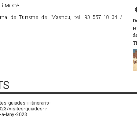
 i Musté.
ina de Turisme del Masnou, tel. 93 557 18 34 /
D
H
d
T
TS
tes-guiades-i-itineraris-
023/visites-guiades-i-
r-a-lany-2023