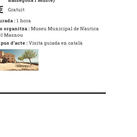
Bassegoda i Musté)
Gratuït
urada :
1 hora
o organitza :
Museu Municipal de Nàutica
el Masnou
ipus d'acte :
Visita guiada en català