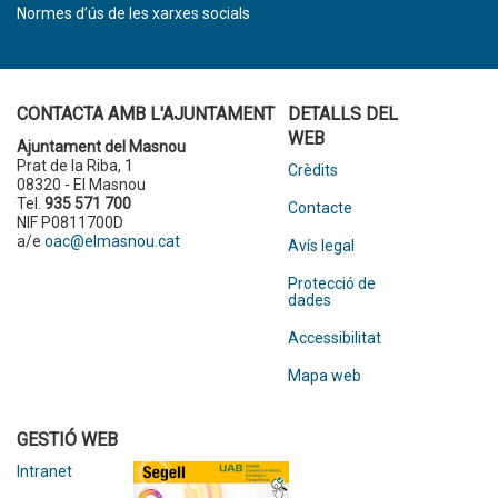
Normes d’ús de les xarxes socials
CONTACTA AMB L'AJUNTAMENT
DETALLS DEL
WEB
Ajuntament del Masnou
Prat de la Riba, 1
Crèdits
08320 - El Masnou
Tel.
935 571 700
Contacte
NIF P0811700D
a/e
oac@elmasnou.cat
Avís legal
Protecció de
dades
Accessibilitat
Mapa web
GESTIÓ WEB
Intranet