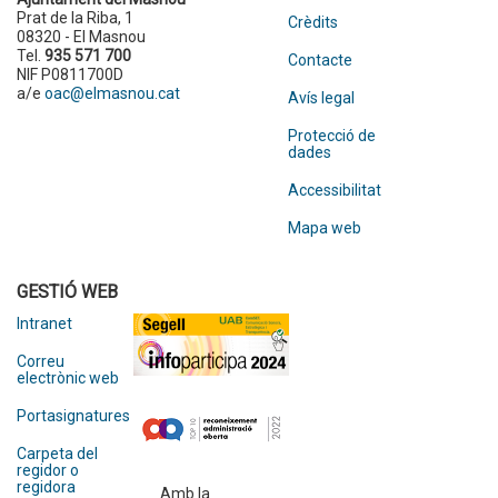
Prat de la Riba, 1
Crèdits
08320 - El Masnou
Tel.
935 571 700
Contacte
NIF P0811700D
a/e
oac@elmasnou.cat
Avís legal
Protecció de
dades
Accessibilitat
Mapa web
GESTIÓ WEB
Intranet
Correu
electrònic web
Portasignatures
Carpeta del
regidor o
regidora
Amb la