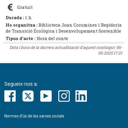
Gratuït
Durada :
1 h
Ho organitza :
Biblioteca Joan Coromines i Regidoria
de Transició Ecològica i Desenvolupament Sostenible
Tipus d'acte :
Hora del conte
Data i hora de la darrera actualització d'aquest contingut:
06-
05-2025 17:21
Segueix-nos a:
Normes d’ús de les xarxes socials