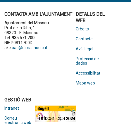
CONTACTA AMB L'AJUNTAMENT
DETALLS DEL
WEB
Ajuntament del Masnou
Prat de la Riba, 1
Crèdits
08320 - El Masnou
Tel.
935 571 700
Contacte
NIF P0811700D
a/e
oac@elmasnou.cat
Avís legal
Protecció de
dades
Accessibilitat
Mapa web
GESTIÓ WEB
Intranet
Correu
electrònic web