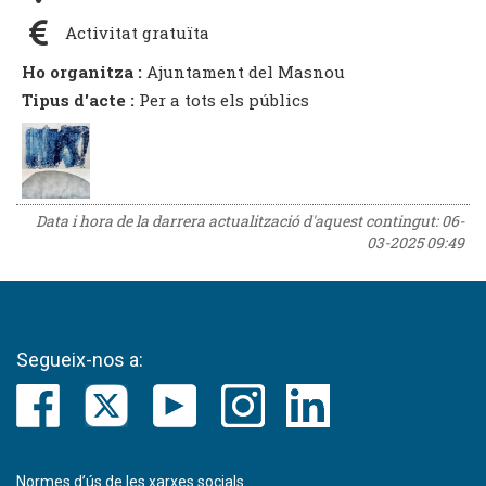
Activitat gratuïta
Ho organitza :
Ajuntament del Masnou
Tipus d'acte :
Per a tots els públics
Data i hora de la darrera actualització d'aquest contingut:
06-
03-2025 09:49
Segueix-nos a:
Normes d’ús de les xarxes socials