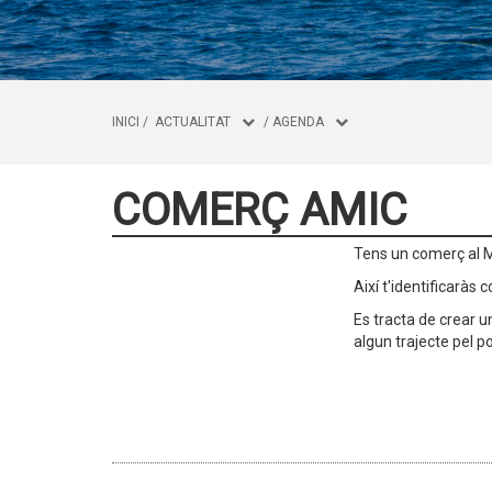
INICI
/
ACTUALITAT
/
AGENDA
COMERÇ AMIC
Tens un comerç al M
Així t'identificaràs
Es tracta de crear 
algun trajecte pel p