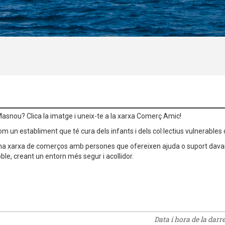
asnou? Clica la imatge i uneix-te a la xarxa Comerç Amic!
 com un establiment que té cura dels infants i dels col·lectius vulnerable
una xarxa de comerços amb persones que ofereixen ajuda o suport davan
oble, creant un entorn més segur i acollidor.
Data i hora de la darr