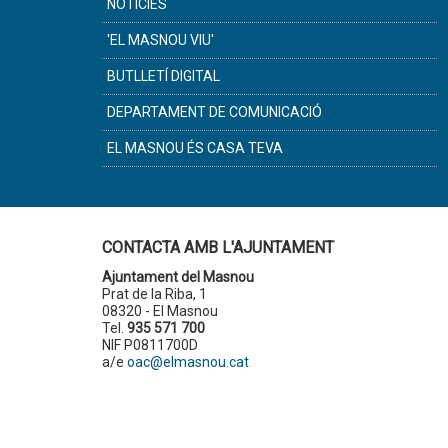
NOTÍCIES
'EL MASNOU VIU'
BUTLLETÍ DIGITAL
DEPARTAMENT DE COMUNICACIÓ
EL MASNOU ÉS CASA TEVA
CONTACTA AMB L'AJUNTAMENT
Ajuntament del Masnou
Prat de la Riba, 1
08320 - El Masnou
Tel.
935 571 700
NIF P0811700D
a/e
oac@elmasnou.cat