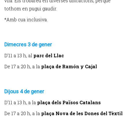
vila. Els trobareu en diverses ubicacions, perquè
tothom en pugui gaudir.
*Amb cua inclusiva.
Dimecres 3 de gener
D’11 a 13 h, al
parc del Llac
De 17 a 20 h, a la
plaça de Ramón y Cajal
Dijous 4 de gener
D’11 a 13 h, a la
plaça dels Països Catalans
De 17 a 20 h, a la
plaça Nova de les Dones del Tèxtil