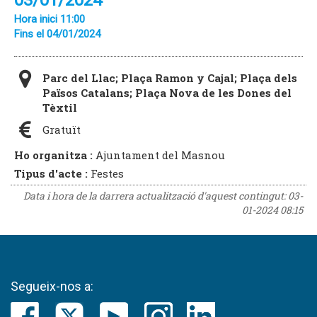
03/01/2024
Hora inici 11:00
Fins el 04/01/2024
Parc del Llac; Plaça Ramon y Cajal; Plaça dels
Països Catalans; Plaça Nova de les Dones del
Tèxtil
Gratuït
Ho organitza :
Ajuntament del Masnou
Tipus d'acte :
Festes
Data i hora de la darrera actualització d'aquest contingut:
03-
01-2024 08:15
Segueix-nos a: