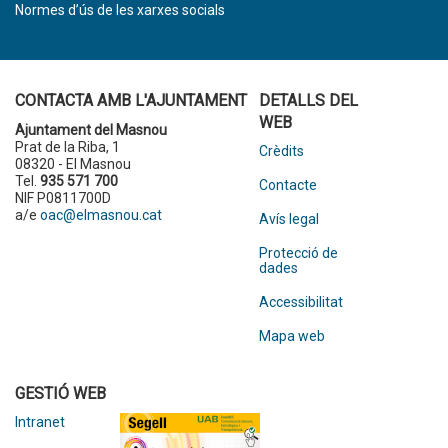
Normes d’ús de les xarxes socials
CONTACTA AMB L'AJUNTAMENT
DETALLS DEL
WEB
Ajuntament del Masnou
Prat de la Riba, 1
Crèdits
08320 - El Masnou
Tel.
935 571 700
Contacte
NIF P0811700D
a/e
oac@elmasnou.cat
Avís legal
Protecció de
dades
Accessibilitat
Mapa web
GESTIÓ WEB
Intranet