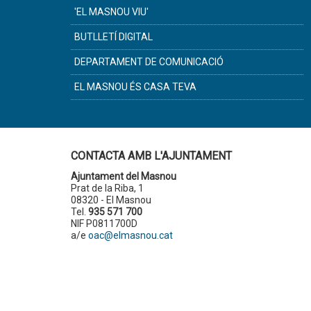
'EL MASNOU VIU'
BUTLLETÍ DIGITAL
DEPARTAMENT DE COMUNICACIÓ
EL MASNOU ÉS CASA TEVA
CONTACTA AMB L'AJUNTAMENT
Ajuntament del Masnou
Prat de la Riba, 1
08320 - El Masnou
Tel.
935 571 700
NIF P0811700D
a/e
oac@elmasnou.cat