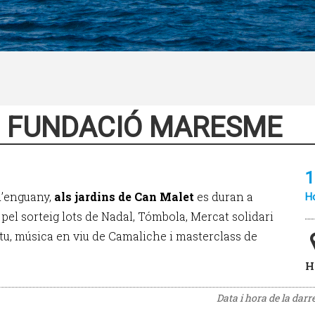
3 FUNDACIÓ MARESME
1
d’enguany,
als jardins de Can Malet
es duran a
Ho
pel sorteig lots de Nadal, Tómbola, Mercat solidari
tu, música en viu de Camaliche i masterclass de
H
Data i hora de la darr