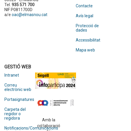
Tel.
935 571 700
Contacte
NIF P0811700D
a/e
oac@elmasnou.cat
Avís legal
Protecció de
dades
Accessibilitat
Mapa web
GESTIÓ WEB
Intranet
Correu
electrònic web
Portasignatures
Carpeta del
regidor o
regidora
Amb la
col·laboració
Notificacions/Comunicacions