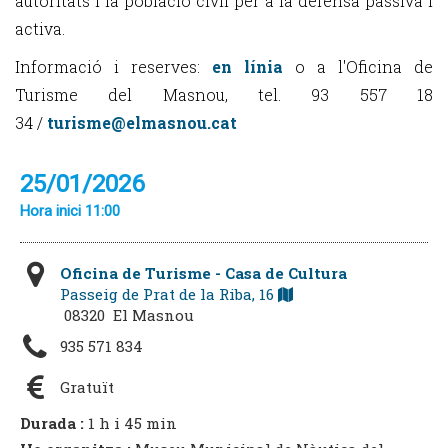
autoritats i la població civil per a la defensa passiva i
activa.
Informació i reserves:
en línia
o a l'Oficina de
Turisme del Masnou, tel. 93 557 18
34 /
turisme@elmasnou.cat
25/01/2026
Hora inici 11:00
Oficina de Turisme - Casa de Cultura
Passeig de Prat de la Riba, 16
08320 El Masnou
935 571 834
Gratuït
Durada :
1 h i 45 min