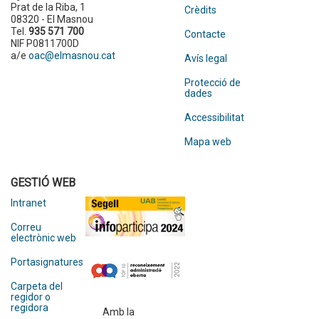
Prat de la Riba, 1
Crèdits
08320 - El Masnou
Tel.
935 571 700
Contacte
NIF P0811700D
a/e
oac@elmasnou.cat
Avís legal
Protecció de
dades
Accessibilitat
Mapa web
GESTIÓ WEB
Intranet
Correu
electrònic web
Portasignatures
Carpeta del
regidor o
regidora
Amb la