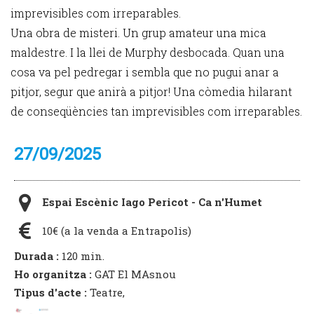
imprevisibles com irreparables.
Una obra de misteri. Un grup amateur una mica
maldestre. I la llei de Murphy desbocada. Quan una
cosa va pel pedregar i sembla que no pugui anar a
pitjor, segur que anirà a pitjor! Una còmedia hilarant
de conseqüències tan imprevisibles com irreparables.
27/09/2025
Espai Escènic Iago Pericot - Ca n'Humet
10€ (a la venda a Entrapolis)
Durada :
120 min.
Ho organitza :
GAT El MAsnou
Tipus d'acte :
Teatre,