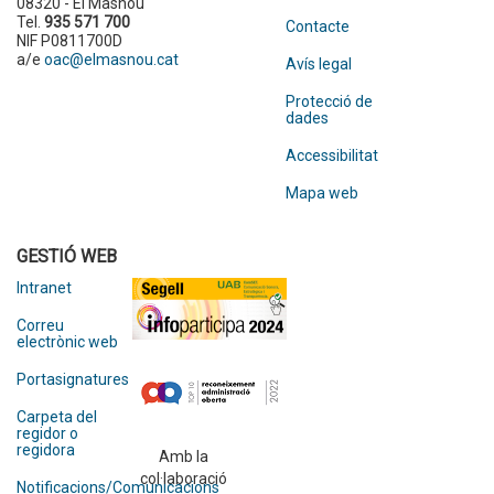
08320 - El Masnou
Tel.
935 571 700
Contacte
NIF P0811700D
a/e
oac@elmasnou.cat
Avís legal
Protecció de
dades
Accessibilitat
Mapa web
GESTIÓ WEB
Intranet
Correu
electrònic web
Portasignatures
Carpeta del
regidor o
regidora
Amb la
col·laboració
Notificacions/Comunicacions