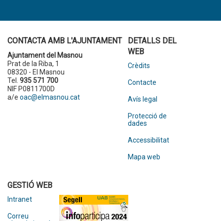
CONTACTA AMB L'AJUNTAMENT
DETALLS DEL
WEB
Ajuntament del Masnou
Prat de la Riba, 1
Crèdits
08320 - El Masnou
Tel.
935 571 700
Contacte
NIF P0811700D
a/e
oac@elmasnou.cat
Avís legal
Protecció de
dades
Accessibilitat
Mapa web
GESTIÓ WEB
Intranet
Correu