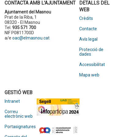
CONTACTA AMB L'AJUNTAMENT
DETALLS DEL
WEB
Ajuntament del Masnou
Prat de la Riba, 1
Crèdits
08320 - El Masnou
Tel.
935 571 700
Contacte
NIF P0811700D
a/e
oac@elmasnou.cat
Avís legal
Protecció de
dades
Accessibilitat
Mapa web
GESTIÓ WEB
Intranet
Correu
electrònic web
Portasignatures