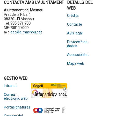
CONTACTA AMB L'AJUNTAMENT
DETALLS DEL
WEB
Ajuntament del Masnou
Prat de la Riba, 1
Crèdits
08320 - El Masnou
Tel.
935 571 700
Contacte
NIF P0811700D
a/e
oac@elmasnou.cat
Avís legal
Protecció de
dades
Accessibilitat
Mapa web
GESTIÓ WEB
Intranet
Correu
electrònic web
Portasignatures