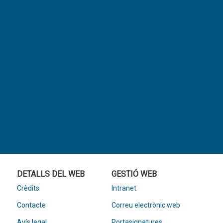
DETALLS DEL WEB
GESTIÓ WEB
Crèdits
Intranet
Contacte
Correu electrònic web
Avís legal
Portasignatures