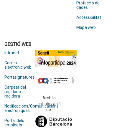
Protecció de
dades
Accessibilitat
Mapa web
GESTIÓ WEB
Intranet
Correu
electrònic web
Portasignatures
Carpeta del
regidor o
regidora
Amb la
col·laboració
Notificacions/Comunicacions
de:
electròniques
Portal dels
empleats