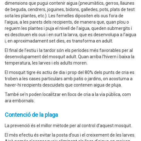
dimensions que pugui contenir aigua (pneumàtics, gerros, llaunes
de beguda, cendrers, joguines, bidons, galledes, pots, plats de test
sota les plantes, etc.). Les femelles dipositen els ous fora de
l’aigua, a les parets dels recipients, de manera que, quan plou o
reguem les plantes i puja el nivell de l’aigua, queden submergits i
es desclouen els ous i en surt la larva, que es desenvolupa a l’aigua
i, en aproximadament set dies, es transforma en adult.
El final de l’estiu i la tardor són els períodes més favorables per al
desenvolupament del mosquit adult. Quan arriba l’hivern i baixa la
temperatura, les larves i els adults moren.
El mosquit tigre és actiu de dia i prop del 80% dels punts de cria es
troben a les cases particulars amb patis o jardins, on acostuma a
haver-hi recipients descuidats que contenen aigua de pluja.
També se'n poden localitzar en llocs de cria a la via pública, com
ara embornals.
Contenció de la plaga
La prevenció és el millor mètode per al control d’aquest mosquit.
El més efectiu és evitar la posta d’ous i el creixement de les larves.