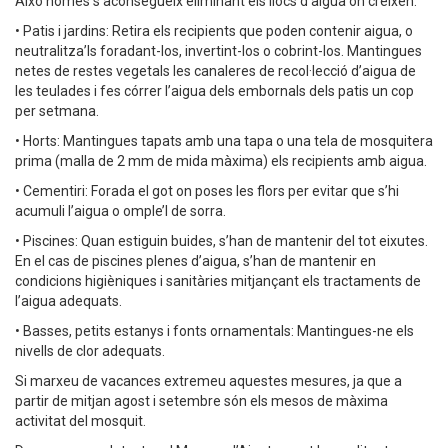
Això només s’aconsegueix eliminant els llocs d’aigua on creixen.
• Patis i jardins: Retira els recipients que poden contenir aigua, o
neutralitza’ls foradant-los, invertint-los o cobrint-los. Mantingues
netes de restes vegetals les canaleres de recol·lecció d’aigua de
les teulades i fes córrer l’aigua dels embornals dels patis un cop
per setmana.
• Horts: Mantingues tapats amb una tapa o una tela de mosquitera
prima (malla de 2 mm de mida màxima) els recipients amb aigua.
• Cementiri: Forada el got on poses les flors per evitar que s’hi
acumuli l’aigua o omple’l de sorra.
• Piscines: Quan estiguin buides, s’han de mantenir del tot eixutes.
En el cas de piscines plenes d’aigua, s’han de mantenir en
condicions higièniques i sanitàries mitjançant els tractaments de
l’aigua adequats.
• Basses, petits estanys i fonts ornamentals: Mantingues-ne els
nivells de clor adequats.
Si marxeu de vacances extremeu aquestes mesures, ja que a
partir de mitjan agost i setembre són els mesos de màxima
activitat del mosquit.