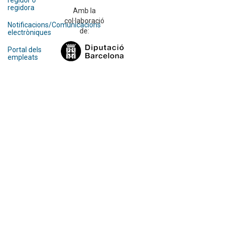
regidor o
regidora
Amb la
col·laboració
Notificacions/Comunicacions
de:
electròniques
Portal dels
empleats