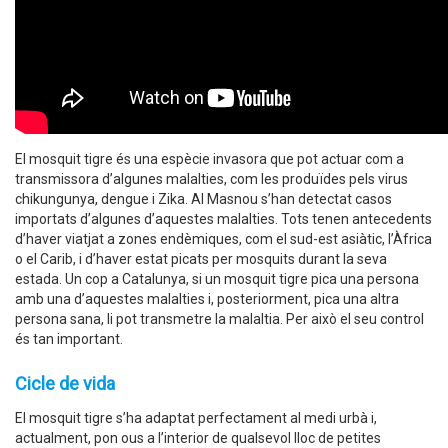
El mosquit tigre és una espècie invasora que pot actuar com a
transmissora d’algunes malalties, com les produïdes pels virus
chikungunya, dengue i Zika. Al Masnou s’han detectat casos
importats d’algunes d’aquestes malalties. Tots tenen antecedents
d’haver viatjat a zones endèmiques, com el sud-est asiàtic, l’Àfrica
o el Carib, i d’haver estat picats per mosquits durant la seva
estada. Un cop a Catalunya, si un mosquit tigre pica una persona
amb una d’aquestes malalties i, posteriorment, pica una altra
persona sana, li pot transmetre la malaltia. Per això el seu control
és tan important.
Cicle de vida
El mosquit tigre s’ha adaptat perfectament al medi urbà i,
actualment, pon ous a l’interior de qualsevol lloc de petites