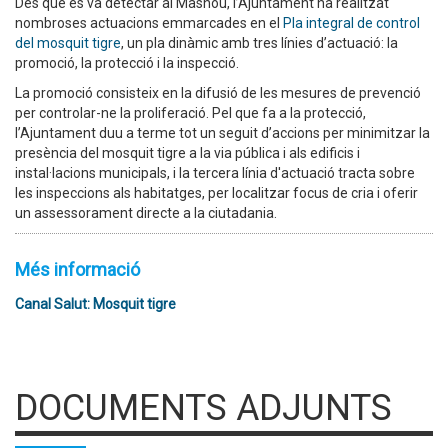
Des que es va detectar al Masnou, l’Ajuntament ha realitzat
nombroses actuacions emmarcades en el
Pla integral de control
del mosquit tigre
, un pla dinàmic amb tres línies d’actuació: la
promoció, la protecció i la inspecció.
La promoció consisteix en la difusió de les mesures de prevenció
per controlar-ne la proliferació. Pel que fa a la protecció,
l’Ajuntament duu a terme tot un seguit d’accions per minimitzar la
presència del mosquit tigre a la via pública i als edificis i
instal·lacions municipals, i la tercera línia d'actuació tracta sobre
les inspeccions als habitatges, per localitzar focus de cria i oferir
un assessorament directe a la ciutadania.
Més informació
Canal Salut: Mosquit tigre
DOCUMENTS ADJUNTS