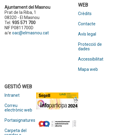
WEB
Ajuntament del Masnou
Prat de la Riba, 1
Crèdits
08320 - El Masnou
Tel.
935 571 700
Contacte
NIF P0811700D
a/e
oac@elmasnou.cat
Avís legal
Protecció de
dades
Accessibilitat
Mapa web
GESTIÓ WEB
Intranet
Correu
electrònic web
Portasignatures
Carpeta del