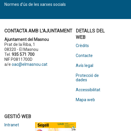
Normes d’ús de les xarxes socials
CONTACTA AMB L'AJUNTAMENT
DETALLS DEL
WEB
Ajuntament del Masnou
Prat de la Riba, 1
Crèdits
08320 - El Masnou
Tel.
935 571 700
Contacte
NIF P0811700D
a/e
oac@elmasnou.cat
Avís legal
Protecció de
dades
Accessibilitat
Mapa web
GESTIÓ WEB
Intranet