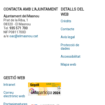
CONTACTA AMB L'AJUNTAMENT
DETALLS DEL
WEB
Ajuntament del Masnou
Prat de la Riba, 1
Crèdits
08320 - El Masnou
Tel.
935 571 700
Contacte
NIF P0811700D
a/e
oac@elmasnou.cat
Avís legal
Protecció de
dades
Accessibilitat
Mapa web
GESTIÓ WEB
Intranet
Correu
electrònic web
Portasignatures