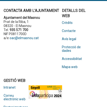
CONTACTA AMB L'AJUNTAMENT
DETALLS DEL
WEB
Ajuntament del Masnou
Prat de la Riba, 1
Crèdits
08320 - El Masnou
Tel.
935 571 700
Contacte
NIF P0811700D
a/e
oac@elmasnou.cat
Avís legal
Protecció de
dades
Accessibilitat
Mapa web
GESTIÓ WEB
Intranet
Correu
electrònic web