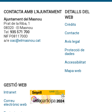
CONTACTA AMB L'AJUNTAMENT
DETALLS DEL
WEB
Ajuntament del Masnou
Prat de la Riba, 1
Crèdits
08320 - El Masnou
Tel.
935 571 700
Contacte
NIF P0811700D
a/e
oac@elmasnou.cat
Avís legal
Protecció de
dades
Accessibilitat
Mapa web
GESTIÓ WEB
Intranet
Correu
electrònic web