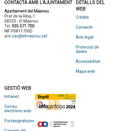
CONTACTA AMB L'AJUNTAMENT
DETALLS DEL
WEB
Ajuntament del Masnou
Prat de la Riba, 1
Crèdits
08320 - El Masnou
Tel.
935 571 700
Contacte
NIF P0811700D
a/e
oac@elmasnou.cat
Avís legal
Protecció de
dades
Accessibilitat
Mapa web
GESTIÓ WEB
Intranet
Correu
electrònic web
Portasignatures
Carpeta del