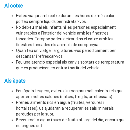
Al cotxe
Eviteu viatjar amb cotxe durant les hores de més calor;
porteu sempre líquids per hidratar-vos.
No deixeu mai els infants ni les persones especialment
vulnerables a l'interior del vehicle amb les finestres
tancades. Tampoc podeu deixar dins el cotxe amb les
finestres tancades els animals de companyia.
Quan feu un viatge llarg, atureu-vos periòdicament per
descansar i refrescar-vos.
Feu una atenció especial als canvis sobtats de temperatura
que es produeixen en entrar i sortir del vehicle.
Als àpats
Feu àpats lleugers; eviteu els menjars molt calents i els que
aporten moltes calories (salses, fregits, arrebossats).
Preneu aliments rics en aigua (fruites, verdures i
hortalisses); us ajudaran a recuperar les sals minerals
perdudes per la suor.
Beveu molta aigua i sucs de fruita al llarg del dia, encara que
no tingueu set.