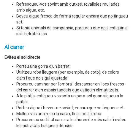
Refresqueu-vos sovint amb dutxes, tovalloles mullades
amb aigua, etc.
Beveu aigua fresca de forma regular encara que no tingueu
set.
Si teniu animals de companyia, procureu que no s'estiguin al
sol i hidrateu-los.
Al carrer
Eviteu el sol directe
Porteu una gorra o un barret.
Utilitzeu roba lleugera (per exemple, de cotó), de colors
clars i que no sigui ajustada.
Procureu caminar per l’ombra i descansar en llocs frescos
del carrer o en espais tancats que estiguin climatitzats.
A la platja, estigueu-vos sota un para-sol quan sigueu a la
platja
Porteu aigua i beveu-ne sovint, encara que no tingueu set.
Mulleu-vos una mica la cara i, fins i tot, la roba.
Procureu no sortir al carrer a les hores de més calor i eviteu
les activitats físiques intenses.