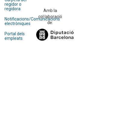
regidor o
regidora
Amb la
col·laboració
Notificacions/Comunicacions
de:
electròniques
Portal dels
empleats