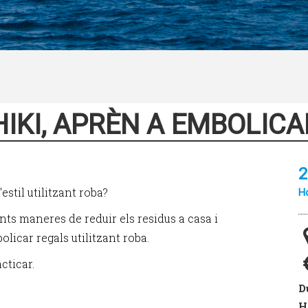
IKI, APRÈN A EMBOLICA
2
stil utilitzant roba?
Ho
nts maneres de reduir els residus a casa i
licar regals utilitzant roba.
cticar.
D
H