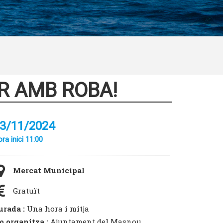
R AMB ROBA!
3/11/2024
ra inici 11:00
Mercat Municipal
Gratuït
urada :
Una hora i mitja
o organitza :
Ajuntament del Masnou