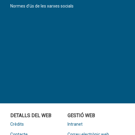
Normes d’ús de les xarxes socials
DETALLS DEL WEB
GESTIÓ WEB
Crèdits
Intranet
Contacte
Correu electrònic web