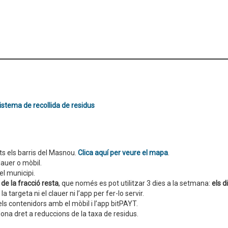
istema de recollida de residus
ts els barris del Masnou.
Clica aquí per veure el mapa
.
lauer o mòbil.
el municipi.
de la fracció resta
, que només es pot utilitzar 3 dies a la setmana:
els d
a targeta ni el clauer ni l’app per fer-lo servir.
 els contenidors amb el mòbil i l’app bitPAYT.
 dona dret a reduccions de la taxa de residus.