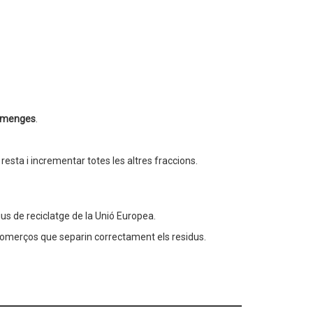
diumenges
.
esta i incrementar totes les altres fraccions.
ius de reciclatge de la Unió Europea.
 comerços que separin correctament els residus.