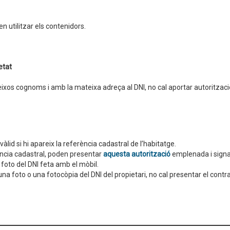
n utilitzar els contenidors.
etat
ateixos cognoms i amb la mateixa adreça al DNI, no cal aportar autoritzaci
àlid si hi apareix la referència cadastral de l’habitatge.
rència cadastral, poden presentar
aquesta autorització
emplenada i signa
 foto del DNI feta amb el mòbil.
una foto o una fotocòpia del DNI del propietari, no cal presentar el contra