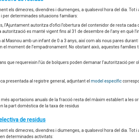
onent els dimecres, divendres i diumenges, a qualsevol hora del dia. Tot
, i per determinades situacions familiars:
s, l’Ajuntament autoritza d’ofici l’obertura del contenidor de resta cada 
 autorització es manté vigent fins al 31 de desembre de l’any en què l’i
al Masnou amb un infant de 0 a 3 anys, així com als nous pares durant l’
en el moment de l’empadronament. No obstant això, aquestes famílies t
ans que requereixin l’ús de bolquers poden demanar l’autorització per ob
rica presentada al registre general, adjuntant el
model específic
corresp
r més aportacions anuals de la fracció resta del màxim establert a les o
en la part domèstica de la taxa de residus
electiva de residus
onent els dimecres, divendres i diumenges, a qualsevol hora del dia. Tot
a en determinades activitats: