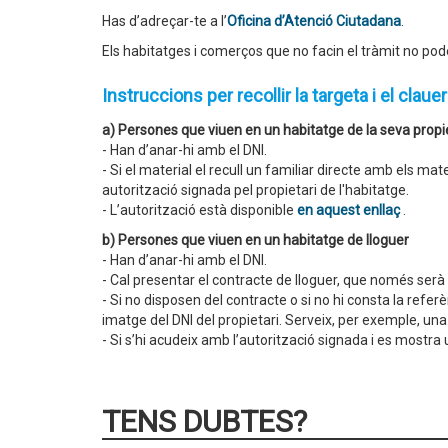
Has d’adreçar-te a l’
Oficina d’Atenció Ciutadana
.
Els habitatges i comerços que no facin el tràmit no pode
Instruccions per recollir la targeta i el clauer
a) Persones que viuen en un habitatge de la seva propi
- Han d’anar-hi amb el DNI.
- Si el material el recull un familiar directe amb els m
autorització signada pel propietari de l'habitatge.
- L’autorització està disponible
en aquest enllaç
.
b) Persones que viuen en un habitatge de lloguer
- Han d’anar-hi amb el DNI.
- Cal presentar el contracte de lloguer, que només serà v
- Si no disposen del contracte o si no hi consta la refe
imatge del DNI del propietari. Serveix, per exemple, una
- Si s’hi acudeix amb l’autorització signada i es mostra 
TENS DUBTES?