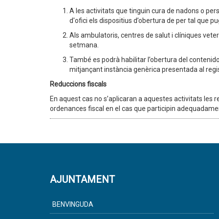
A les activitats que tinguin cura de nadons o per
d'ofici els dispositius d’obertura de per tal que 
Als ambulatoris, centres de salut i clíniques veter
setmana.
També es podrà habilitar l’obertura del contenidor
mitjançant instància genèrica presentada al regist
Reduccions fiscals
En aquest cas no s’aplicaran a aquestes activitats les re
ordenances fiscal en el cas que participin adequadament
AJUNTAMENT
BENVINGUDA