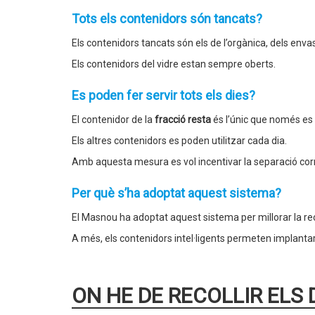
Tots els contenidors són tancats?
Els contenidors tancats són els de l’orgànica, dels envaso
Els contenidors del vidre estan sempre oberts.
Es poden fer servir tots els dies?
El contenidor de la
fracció resta
és l’únic que només es 
Els altres contenidors es poden utilitzar cada dia.
Amb aquesta mesura es vol incentivar la separació corre
Per què s’ha adoptat aquest sistema?
El Masnou ha adoptat aquest sistema per millorar la reco
A més, els contenidors intel·ligents permeten implanta
ON HE DE RECOLLIR ELS 