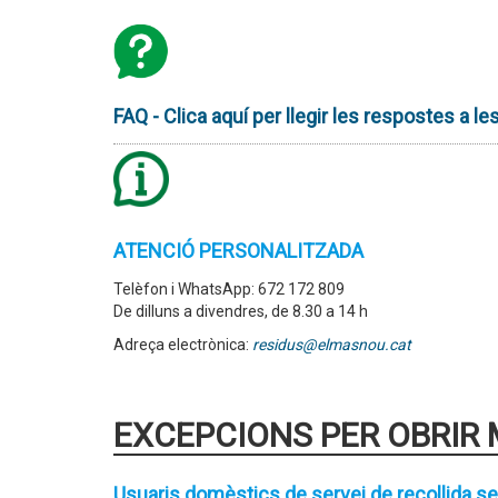
FAQ - Clica aquí per llegir les respostes a 
ATENCIÓ PERSONALITZADA
Telèfon i WhatsApp: 672 172 809
De dilluns a divendres, de 8.30 a 14 h
Adreça electrònica:
residus@elmasnou.cat
EXCEPCIONS PER OBRIR 
Usuaris domèstics de servei de recollida se