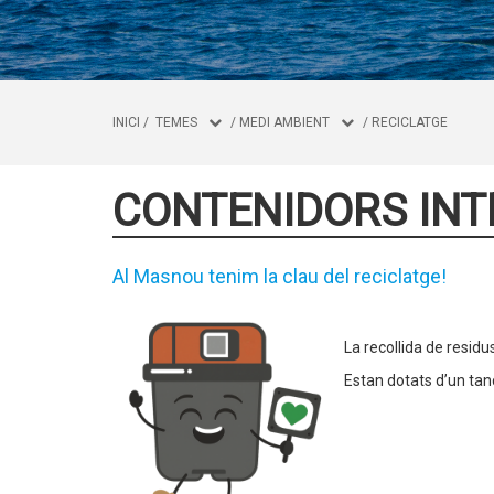
INICI
/
TEMES
/
MEDI AMBIENT
/
RECICLATGE
CONTENIDORS INT
Al Masnou tenim la clau del reciclatge!
La recollida de resid
Estan dotats d’un tan