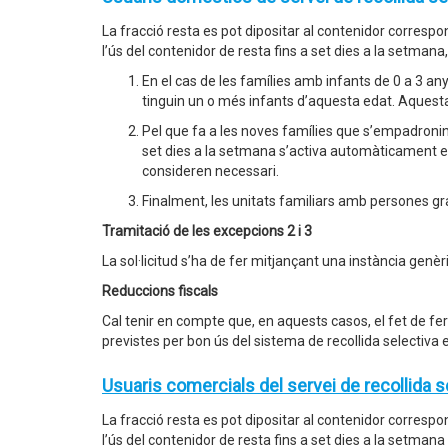
La fracció resta es pot dipositar al contenidor corresp
l’ús del contenidor de resta fins a set dies a la setmana
En el cas de les famílies amb infants de 0 a 3 any
tinguin un o més infants d’aquesta edat. Aquesta
Pel que fa a les noves famílies que s’empadronin 
set dies a la setmana s’activa automàticament 
consideren necessari.
Finalment, les unitats familiars amb persones gr
Tramitació de les excepcions 2 i 3
La sol·licitud s’ha de fer mitjançant una instància genè
Reduccions fiscals
Cal tenir en compte que, en aquests casos, el fet de fe
previstes per bon ús del sistema de recollida selectiva 
Usuaris comercials del servei de recollida s
La fracció resta es pot dipositar al contenidor corresp
l’ús del contenidor de resta fins a set dies a la setman