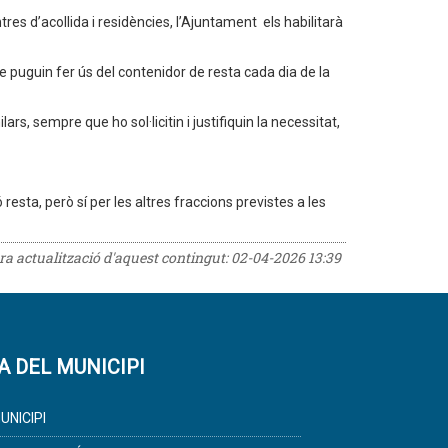
es d’acollida i residències, l’Ajuntament els habilitarà
que puguin fer ús del contenidor de resta cada dia de la
s, sempre que ho sol·licitin i justifiquin la necessitat,
resta, però sí per les altres fraccions previstes a les
era actualització d'aquest contingut:
02-04-2026 13:39
A DEL MUNICIPI
UNICIPI