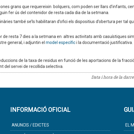
sones grans que requereixin bolquers, com poden ser llars d’infants, centr
puguin fer ús del contenidor de resta cada dia de la setmana.
inàries també se’ls habilitaran d’ofici els dispositius d’obertura per tal 
 de resta 7 dies a la setmana en altres activitats amb casuístiques similar
re general, i adjuntin el
model específic
i la documentació justificativa.
duccions de la taxa de residus en funció de les aportacions de la fracció 
 del servei de recollida selectiva.
Data i hora de la darr
INFORMACIÓ OFICIAL
GUI
ANUNCIS / EDICTES
EL M