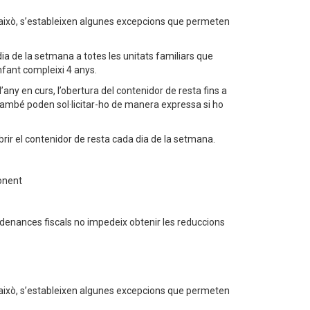
 i això, s’estableixen algunes excepcions que permeten
dia de la setmana a totes les unitats familiars que
nfant compleixi 4 anys.
any en curs, l’obertura del contenidor de resta fins a
ambé poden sol·licitar-ho de manera expressa si ho
rir el contenidor de resta cada dia de la setmana.
onent
rdenances fiscals no impedeix obtenir les reduccions
 i això, s’estableixen algunes excepcions que permeten