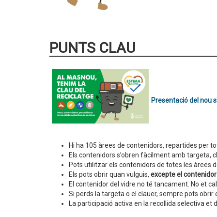
PUNTS CLAU
Presentació del nou s
Hi ha 105 àrees de contenidors, repartides per to
Els contenidors s’obren fàcilment amb targeta, c
Pots utilitzar els contenidors de totes les àrees d
Els pots obrir quan vulguis,
excepte el contenidor 
El contenidor del vidre no té tancament. No et cal l
Si perds la targeta o el clauer, sempre pots obrir
La participació activa en la recollida selectiva et