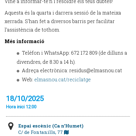
Vine a informar-te'n i resoldre els teus dubtes!
Aquesta és la quarta i darrera sessió de la mateixa
xerrada. S'han fet a diversos barris per facilitar
l'assistència de tothom.
Més informació
Telèfon i WhatsApp: 672 172 809 (de dilluns a
divendres, de 8.30 a 14 h).
Adreça electrònica: residus@elmasnou.cat
Web:
elmasnou.cat/reciclatge
18/10/2025
Hora inici 12:00
Espai escènic (Ca n'Humet)
C/ de Fontanills, 77