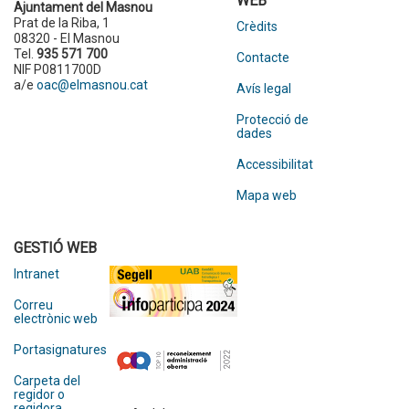
WEB
Ajuntament del Masnou
Prat de la Riba, 1
Crèdits
08320 - El Masnou
Tel.
935 571 700
Contacte
NIF P0811700D
a/e
oac@elmasnou.cat
Avís legal
Protecció de
dades
Accessibilitat
Mapa web
GESTIÓ WEB
Intranet
Correu
electrònic web
Portasignatures
Carpeta del
regidor o
regidora