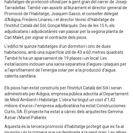
habitatges de protecció oficial per a gent gran del carrer de Josep
Tarradellas. També van assistir al lliurament el director general de
Promoció de l'Habitatge, Joaquim Gascó; el conseller delegat
d'Adigsa, Frederic Linares, i el director tècnic d'Habitatge de
l'Institut Català del Sòl, Gonçal Marquès. Des de les 15 h, els
adjudicataris i adjudicatàries van passar per la segona planta de
Can Malet, per signar el contracte dels pisos.
L'edifici té quinze habitatges d'un dormitori i cinc de dues
habitacions, amb una superfície útil de 43 a 60 metres quadrats.
També hi ha un aparcament de 19 places i un local. Les
instal·lacions inclouen una xarxa separativa d'aigües i plaques per
a l'aprofitament de l'energia solar per a la producció d'aigua
calenta sanitària.
Els pisos han estat construïts per l'Institut Català del Sòl i seran
administrats per Adigsa, empresa pública adscrita al Departament
de Medi Ambient i Habitatge. L'obra ha tingut un cost d'1,42
milions d'euros i l'empresa adjudicatària ha estat Construcciones
Curto, SA. El projecte ha estat a càrrec dels arquitectes Gemma
Aznar i Manel Pallarès.
Aquesta és la tercera promoció d'habitatge protegit que es fa al
municipi i és la primera que va destinada a la gent gran. Les altres