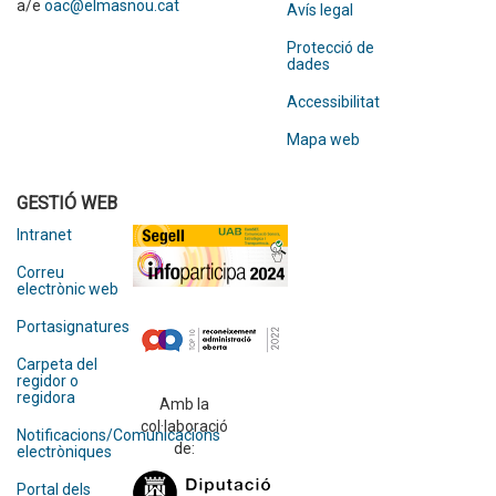
a/e
oac@elmasnou.cat
Avís legal
Protecció de
dades
Accessibilitat
Mapa web
GESTIÓ WEB
Intranet
Correu
electrònic web
Portasignatures
Carpeta del
regidor o
regidora
Amb la
col·laboració
Notificacions/Comunicacions
de:
electròniques
Portal dels