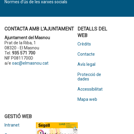
Normes d’ús de les xarxes socials
CONTACTA AMB L'AJUNTAMENT
DETALLS DEL
WEB
Ajuntament del Masnou
Prat de la Riba, 1
Crèdits
08320 - El Masnou
Tel.
935 571 700
Contacte
NIF P0811700D
a/e
oac@elmasnou.cat
Avís legal
Protecció de
dades
Accessibilitat
Mapa web
GESTIÓ WEB
Intranet