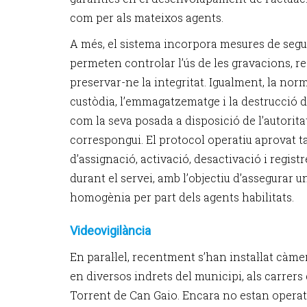
com per als mateixos agents.
A més, el sistema incorpora mesures de segure
permeten controlar l’ús de les gravacions, res
preservar-ne la integritat. Igualment, la norm
custòdia, l’emmagatzematge i la destrucció d
com la seva posada a disposició de l’autori
correspongui. El protocol operatiu aprovat t
d’assignació, activació, desactivació i registr
durant el servei, amb l’objectiu d’assegurar u
homogènia per part dels agents habilitats.
Videovigilància
En paral·lel, recentment s’han instal·lat càme
en diversos indrets del municipi, als carrers d
Torrent de Can Gaio. Encara no estan operati