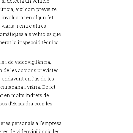
a si detecta un vehicle
núncia, així com preveure
 involucrat en algun fet
iària, i entre altres
tomàtiques als vehicles que
perat la inspecció tècnica
 i de videovigilància,
 de les accions previstes
s endavant en l’ús de les
ciutadana i viària. De fet,
t en molts indrets de
ossos d’Esquadra com les
eres personals a l’empresa
res de videovigilància les