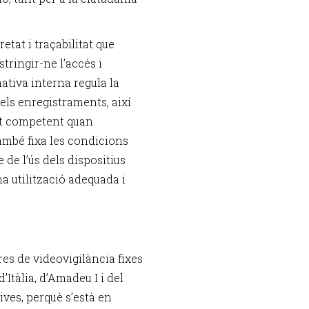
tat i traçabilitat que
tringir-ne l’accés i
ativa interna regula la
els enregistraments, així
tat competent quan
ambé fixa les condicions
e de l’ús dels dispositius
na utilització adequada i
res de videovigilància fixes
’Itàlia, d’Amadeu I i del
ves, perquè s’està en