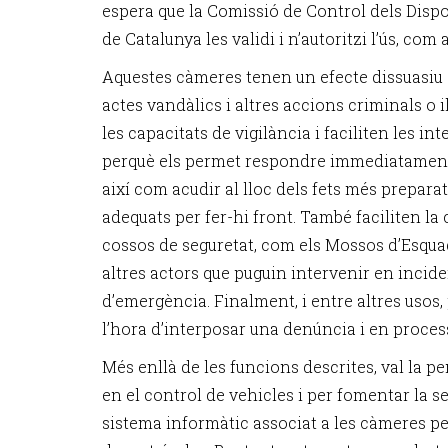
espera que la Comissió de Control dels Dispo
de Catalunya les validi i n’autoritzi l’ús, com
Aquestes càmeres tenen un efecte dissuasiu q
actes vandàlics i altres accions criminals o il
les capacitats de vigilància i faciliten les in
perquè els permet respondre immediatament 
així com acudir al lloc dels fets més preparat
adequats per fer-hi front. També faciliten la
cossos de seguretat, com els Mossos d’Esquadr
altres actors que puguin intervenir en incide
d’emergència. Finalment, i entre altres usos
l’hora d’interposar una denúncia i en process
Més enllà de les funcions descrites, val la pe
en el control de vehicles i per fomentar la seg
sistema informàtic associat a les càmeres p