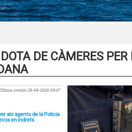
 DOTA DE CÀMERES PER
ADANA
Última revisió
28-04-2026 09:07
r als agents de la Policia
ància en indrets