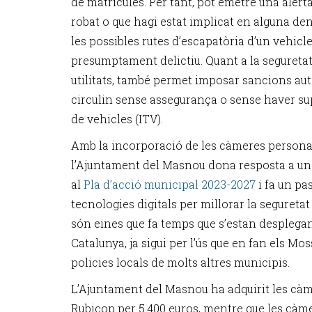
de matrícules. Per tant, pot emetre una alert
robat o que hagi estat implicat en alguna de
les possibles rutes d’escapatòria d’un vehicle
presumptament delictiu. Quant a la seguretat v
utilitats, també permet imposar sancions au
circulin sense assegurança o sense haver su
de vehicles (ITV).
Amb la incorporació de les càmeres personals
l’Ajuntament del Masnou dona resposta a una
al
Pla d’acció municipal 2023-2027
i fa un pa
tecnologies digitals per millorar la seguretat 
són eines que fa temps que s’estan desplegan
Catalunya, ja sigui per l’ús que en fan els M
policies locals de molts altres municipis.
L’Ajuntament del Masnou ha adquirit les càm
Rubicop per 5.400 euros, mentre que les càme