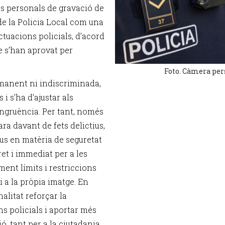
s personals de gravació de
de la Policia Local com una
tuacions policials, d’acord
e s’han aprovat per
Foto. Càmera pers
ermanent ni indiscriminada,
i s’ha d’ajustar als
ongruència. Per tant, només
ra davant de fets delictius,
us en matèria de seguretat
et i immediat per a les
ent límits i restriccions
 i a la pròpia imatge. En
nalitat reforçar la
 policials i aportar més
, tant per a la ciutadania