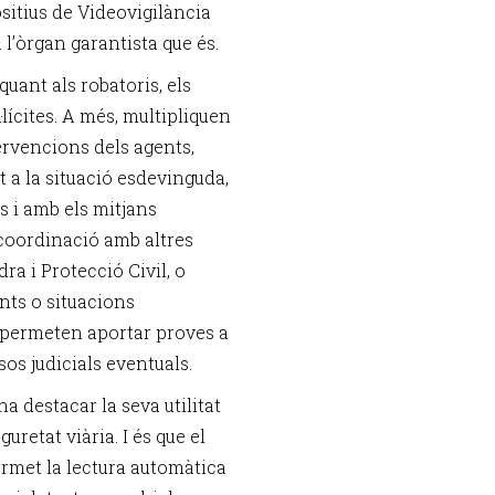
sitius de Videovigilància
 a l’òrgan garantista que és.
uant als robatoris, els
·lícites. A més, multipliquen
tervencions dels agents,
a la situació esdevinguda,
s i amb els mitjans
 coordinació amb altres
a i Protecció Civil, o
nts o situacions
, permeten aportar proves a
os judicials eventuals.
na destacar la seva utilitat
uretat viària. I és que el
ermet la lectura automàtica