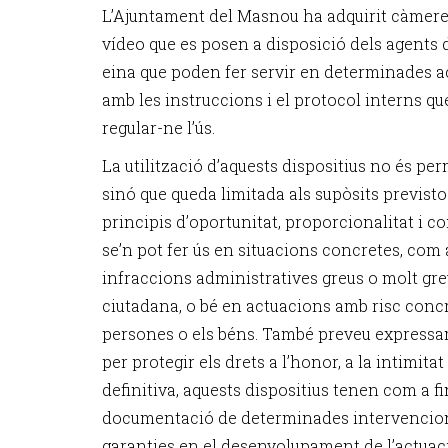
L’Ajuntament del Masnou ha adquirit càmere
vídeo que es posen a disposició dels agents 
eina que poden fer servir en determinades ac
amb les instruccions i el protocol interns qu
regular-ne l’ús.
La utilització d’aquests dispositius no és p
sinó que queda limitada als supòsits previstos 
principis d’oportunitat, proporcionalitat i c
se’n pot fer ús en situacions concretes, com a
infraccions administratives greus o molt gre
ciutadana, o bé en actuacions amb risc concr
persones o els béns. També preveu expressam
per protegir els drets a l’honor, a la intimitat
definitiva, aquests dispositius tenen com a fi
documentació de determinades intervencions
garanties en el desenvolupament de l’actuació