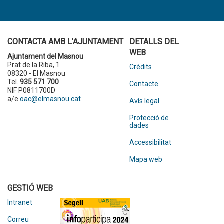
CONTACTA AMB L'AJUNTAMENT
DETALLS DEL
WEB
Ajuntament del Masnou
Prat de la Riba, 1
Crèdits
08320 - El Masnou
Tel.
935 571 700
Contacte
NIF P0811700D
a/e
oac@elmasnou.cat
Avís legal
Protecció de
dades
Accessibilitat
Mapa web
GESTIÓ WEB
Intranet
Correu