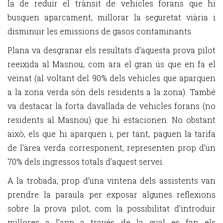
la de reduir el trànsit de vehicles forans que hi
busquen aparcament, millorar la seguretat viària i
disminuir les emissions de gasos contaminants.
Plana va desgranar els resultats d’aquesta prova pilot
reeixida al Masnou, com ara el gran ús que en fa el
veïnat (al voltant del 90% dels vehicles que aparquen
a la zona verda són dels residents a la zona). També
va destacar la forta davallada de vehicles forans (no
residents al Masnou) que hi estacionen. No obstant
això, els que hi aparquen i, per tant, paguen la tarifa
de l’àrea verda corresponent, representen prop d’un
70% dels ingressos totals d’aquest servei.
A la trobada, prop d’una vintena dels assistents van
prendre la paraula per exposar algunes reflexions
sobre la prova pilot, com la possibilitat d’introduir
millores a l’app a través de la qual es fan els